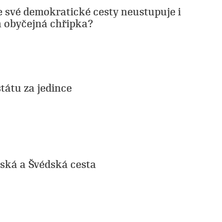
e své demokratické cesty neustupuje i
n obyčejná chřipka?
tátu za jedince
ská a Švédská cesta