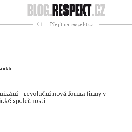
Respekt
Přejít na respekt.cz
Vyhledávání
lánků
nikání – revoluční nová forma firmy v
ické společnosti