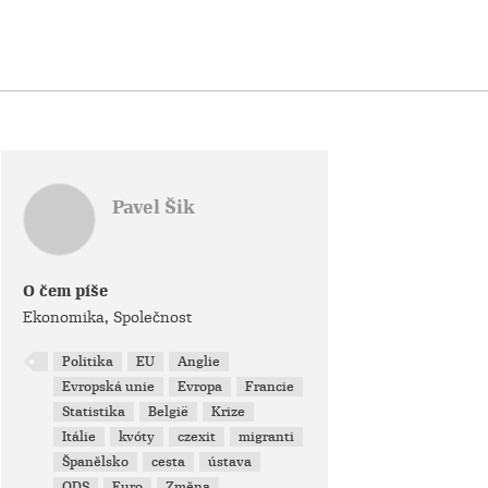
Pavel Šik
O čem píše
Ekonomika, Společnost
Politika
EU
Anglie
Evropská unie
Evropa
Francie
Statistika
België
Krize
Itálie
kvóty
czexit
migranti
Španělsko
cesta
ústava
ODS
Euro
Změna