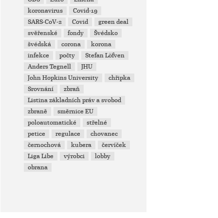
koronavirus
Covid-19
SARS-CoV-2
Covid
green deal
svěřenské
fondy
Švédsko
švédská
corona
korona
infekce
počty
Stefan Löfven
Anders Tegnell
JHU
John Hopkins University
chřipka
Srovnání
zbraň
Listina základních práv a svobod
zbraně
směrnice EU
poloautomatické
střelné
petice
regulace
chovanec
černochová
kubera
červíček
Liga Libe
výrobci
lobby
obrana